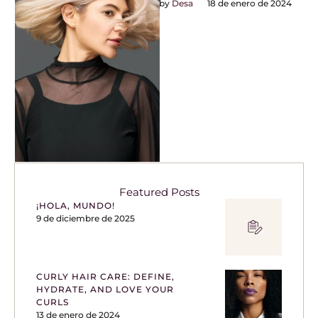
a trim or a simple
by 
Desa
18 de enero de 2024
alteration of length. …
Featured Posts
¡HOLA, MUNDO!
9 de diciembre de 2025
CURLY HAIR CARE: DEFINE,
HYDRATE, AND LOVE YOUR
CURLS
13 de enero de 2024