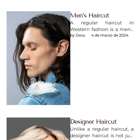
Men’s Haircut
A regular haircut in
Western fashion is a men’s
and boys’ hairstyle
by 
Desa
4 de marzo de 2024
featuring hair long enough
to comb …
Designer Haircut
Unlike a regular haircut, a
designer haircut is not just