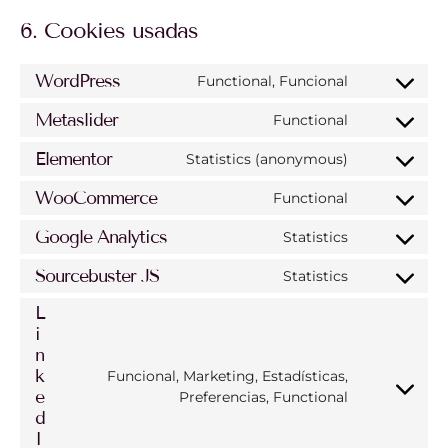
6. Cookies usadas
WordPress
Functional, Funcional
Metaslider
Functional
Elementor
Statistics (anonymous)
WooCommerce
Functional
Google Analytics
Statistics
Sourcebuster JS
Statistics
L
i
n
k
Funcional, Marketing, Estadísticas,
e
Preferencias, Functional
d
I