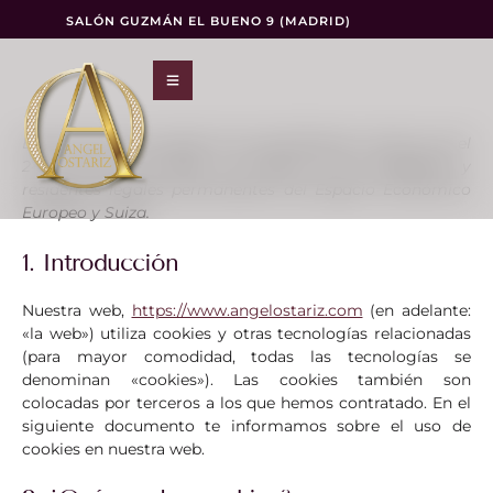
SALÓN GUZMÁN EL BUENO 9 (MADRID)
Esta política de cookies fue actualizada por última vez el
24 de marzo de 2026 y se aplica a los ciudadanos y
residentes legales permanentes del Espacio Económico
Europeo y Suiza.
1. Introducción
Nuestra web,
https://www.angelostariz.com
(en adelante:
«la web») utiliza cookies y otras tecnologías relacionadas
(para mayor comodidad, todas las tecnologías se
denominan «cookies»). Las cookies también son
colocadas por terceros a los que hemos contratado. En el
siguiente documento te informamos sobre el uso de
cookies en nuestra web.