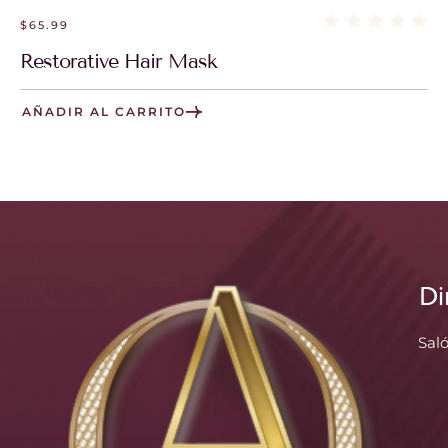
$
65.99
Restorative Hair Mask
AÑADIR AL CARRITO
Di
Sal